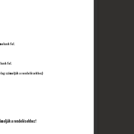
ámolunk fel.
lunk fel.
z méretet:
ólag számolják a rendelésekhez)
ámolják a rendelésekhez!