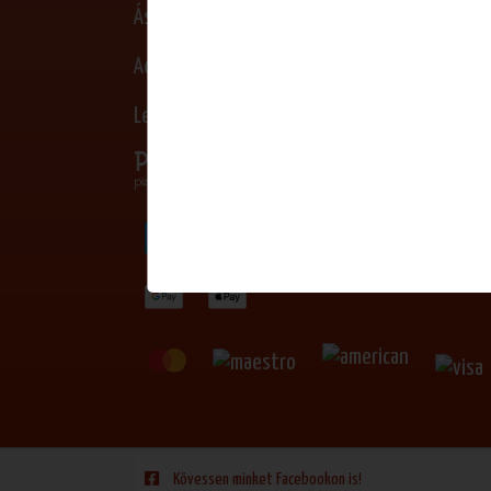
Ászf
Adatkezelési nyilatkozat
Leiratkozás Hírlevél/SMS
Kövessen minket Facebookon is!