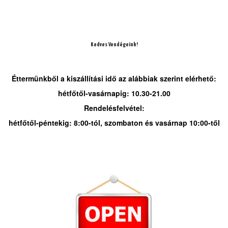
Mások ezeket választották
Kedves Vendégeink!
Éttermünkből a kiszállítási idő az alábbiak szerint elérhető:
hétfőtől-vasárnapig: 10.30-21.00
Rendelésfelvétel:
hétfőtől-péntekig: 8:00-tól, szombaton és vasárnap 10:00-től
29. Hústorony