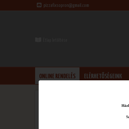
pizzafixsopron@gmail.com
Étlap letöltése
ONLINE RENDELÉS
ELÉRHETŐSÉGEINK
Házh
S