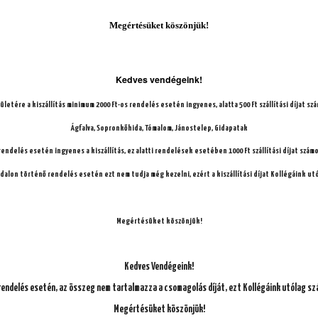
Megértésüket kös
zönjük!
, paradicsom karikák, feta sajt)
Kedves vendégeink!
letére a kiszállítás minimum 2000 Ft-os rendelés esetén ingyenes, alatta 500 Ft szállítási díjat sz
Ágfalva, Sopronkőhida, Tómalom, Jánostelep, Gidapatak
 rendelés esetén ingyenes a kiszállítás, ez alatti rendelések esetében 1000 Ft szállítási díjat számo
Válass
alon történő rendelés esetén ezt nem tudja még kezelni, ezért a kiszállítási díjat Kollégáink ut
Megértésüket köszönjük!
Kedves Vendégeink!
endelés esetén, az összeg nem tartalmazza a csomagolás díját, ezt Kollégáink utólag sz
Megértésüket köszönjük!