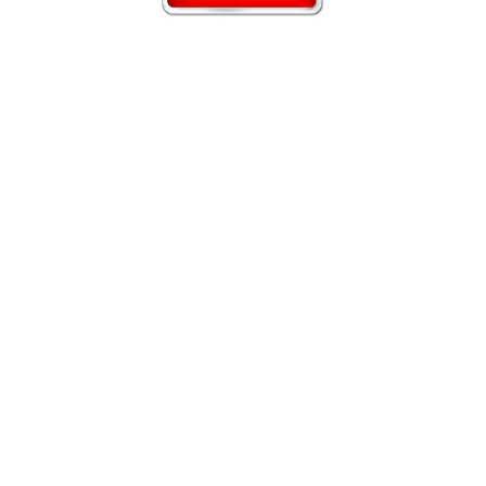
orica)
(paradicsomos alap, sajt, bolognai ragu, sonka, szalámi,
(fokhagy
kolbász, bacon, lilahagyma)