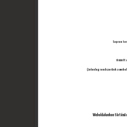
31. Norro
(fokhagymás-tejfölös alap, sajt, sonka, lilahagyma
Allergének
Sopron terü
Alap feltétek
8 000 Ft
Fetasajt
Friss paradicsom
(Jelenleg rendszerünk a webold
Lilahagyma
Sajt
Sonka
Válassz további feltéteket:
Nincs feltét kiválasztva
Weboldalunkon történő r