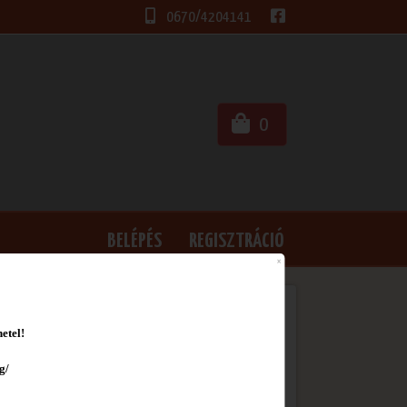
0670/4204141
0
BELÉPÉS
REGISZTRÁCIÓ
etel!
g/