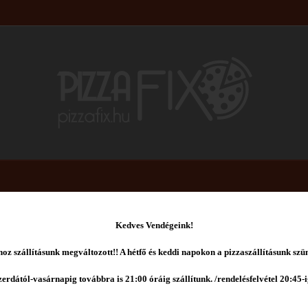
K
edves Vendégeink!
Válasszon étlapunkról
oz szállításunk megváltozott!! A hétfő és keddi napokon a pizzaszállításunk szün
zerdától
-vasárnapig továbbra is 21:00 óráig szállítunk. /rendelésfelvétel 20:45-i