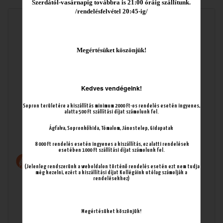
Szerdától
-vasárnapig továbbra is 21:00 óráig szállítunk.
/rendelésfelvétel 20:45-ig/
Cordon Bleu csirkemellből
Megértésüket kös
zönjük!
hasábburgonyával
(sajttal és sonkával töltve)
Kedves vendégeink!
Sopron területére a kiszállítás minimum 2000 Ft-os rendelés esetén ingyenes,
alatta 500 Ft szállítási díjat számolunk fel.
Ágfalva, Sopronkőhida, Tómalom, Jánostelep, Gidapatak
Allergének
8 000 Ft rendelés esetén ingyenes a kiszállítás, ez alatti rendelések
esetében 1000 Ft szállítási díjat számolunk fel.
(Jelenleg rendszerünk a weboldalon történő rendelés esetén ezt nem tudja
még kezelni, ezért a kiszállítási díjat Kollégáink utólag számolják a
rendelésekhez)
Megértésüket köszönjük!