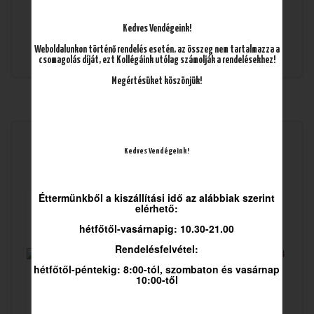
Kedves Vendégeink!
Ára:
4.890
Ft
Weboldalunkon történő rendelés esetén, az összeg nem tartalmazza a
csomagolás díját, ezt Kollégáink utólag számolják a rendelésekhez!
Megértésüket köszönjük!
Mások ezeket választották
Kedves Vendégeink!
Éttermünkből a kiszállítási idő az alábbiak szerint
elérhető:
hétfőtől-vasárnapig: 10.30-21.00
Rendelésfelvétel:
hétfőtől-péntekig: 8:00-tól, szombaton és vasárnap
10:00-től