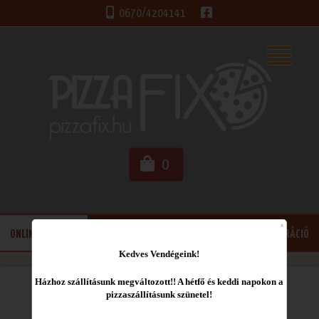
0670/4204141
0
ONLINE RENDELÉS
ELÉRHETŐSÉGEINK
BELÉPÉS
REGISZTRÁCIÓ
K
edves Vendégeink!
Házhoz szállításunk megváltozott!! A hétfő és keddi napokon a
pizzaszállításunk szünetel!
Válasszon étlapunkról