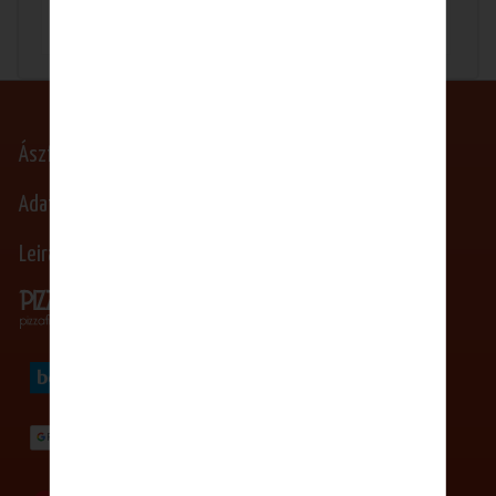
Ászf
Adatkezelési nyilatkozat
Leiratkozás Hírlevél/SMS