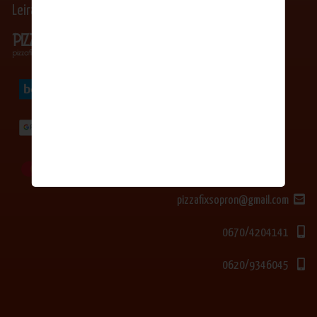
Leiratkozás Hírlevél/SMS
pizzafixsopron@gmail.com
0670/4204141
0620/9346045