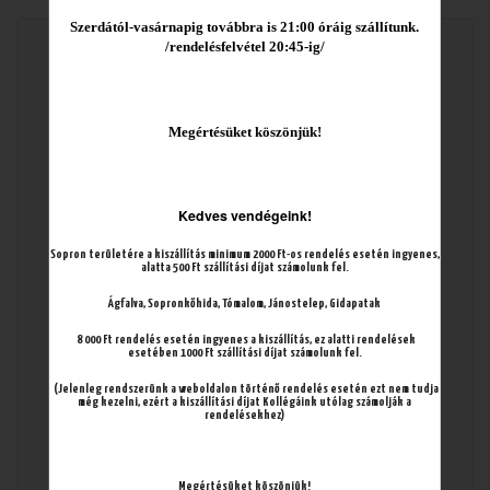
Szerdától
-vasárnapig továbbra is 21:00 óráig szállítunk.
/rendelésfelvétel 20:45-ig/
Sajtos bundában sült
csirkemell kétféle
Megértésüket kös
zönjük!
mártogatóval és
hasábburgonyával
Kedves vendégeink!
Sopron területére a kiszállítás minimum 2000 Ft-os rendelés esetén ingyenes,
(fokhagymás tejföllel és édes-chilis mártogatóval)
alatta 500 Ft szállítási díjat számolunk fel.
Ágfalva, Sopronkőhida, Tómalom, Jánostelep, Gidapatak
8 000 Ft rendelés esetén ingyenes a kiszállítás, ez alatti rendelések
esetében 1000 Ft szállítási díjat számolunk fel.
(Jelenleg rendszerünk a weboldalon történő rendelés esetén ezt nem tudja
még kezelni, ezért a kiszállítási díjat Kollégáink utólag számolják a
rendelésekhez)
Megértésüket köszönjük!