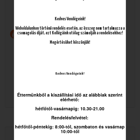
Kedves Vendégeink!
Allergének
Weboldalunkon történő rendelés esetén, az összeg nem tartalmazza a
csomagolás díját, ezt Kollégáink utólag számolják a rendelésekhez!
Megértésüket köszönjük!
Kedves Vendégeink!
Ára:
4.990
Ft
Éttermünkből a kiszállítási idő az alábbiak szerint
elérhető:
hétfőtől-vasárnapig: 10.30-21.00
Rendelésfelvétel:
hétfőtől-péntekig: 8:00-tól, szombaton és vasárnap
10:00-től