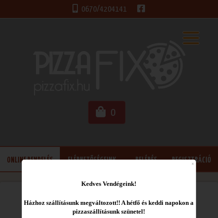
0670/4204141
0
ONLINE RENDELÉS
ELÉRHETŐSÉGEINK
BELÉPÉS
REGISZTRÁCIÓ
K
edves Vendégeink!
Házhoz szállításunk megváltozott!! A hétfő és keddi napokon a
Válasszon étlapunkról
pizzaszállításunk szünetel!