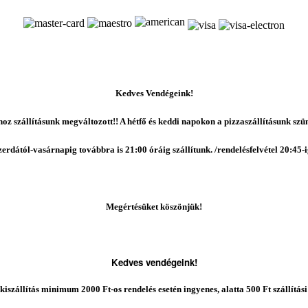
K
edves Vendégeink!
oz szállításunk megváltozott!! A hétfő és keddi napokon a pizzaszállításunk szün
zerdától
-vasárnapig továbbra is 21:00 óráig szállítunk. /rendelésfelvétel 20:45-i
Megértésüket kös
zönjük!
Kedves vendégeink!
kiszállítás minimum 2000 Ft-os rendelés esetén ingyenes, alatta 500 Ft szállítási