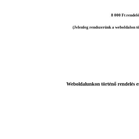
8 000 Ft rendelés
(Jelenleg rendszerünk a weboldalon tör
Weboldalunkon történő rendelés ese