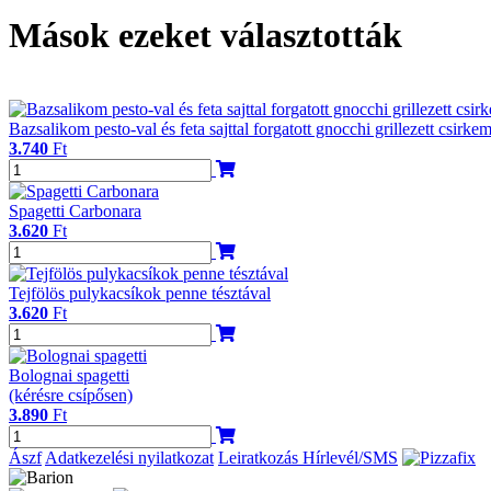
Mások ezeket választották
Bazsalikom pesto-val és feta sajttal forgatott gnocchi grillezett csirke
3.740
Ft
Spagetti Carbonara
3.620
Ft
Tejfölös pulykacsíkok penne tésztával
3.620
Ft
Bolognai spagetti
(kérésre csípősen)
3.890
Ft
Ászf
Adatkezelési nyilatkozat
Leiratkozás Hírlevél/SMS