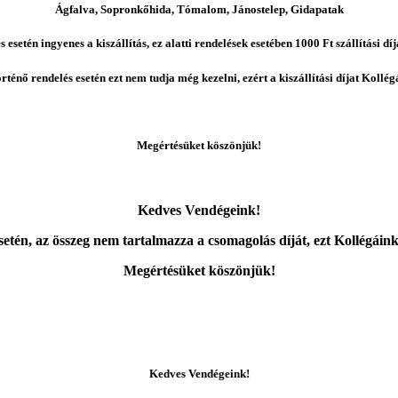
Ágfalva, Sopronkőhida, Tómalom, Jánostelep, Gidapatak
 esetén ingyenes a kiszállítás, ez alatti rendelések esetében 1000 Ft szállítási dí
ténő rendelés esetén ezt nem tudja még kezelni, ezért a kiszállítási díjat Kollé
Megértésüket köszönjük!
Kedves Vendégeink!
tén, az összeg nem tartalmazza a csomagolás díját, ezt Kollégáin
Megértésüket köszönjük!
Kedves Vendégeink!