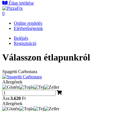
Étlap letöltése
0
Online rendelés
Elérhetőségeink
Belépés
Regisztráció
Válasszon étlapunkról
Spagetti Carbonara
Allergének
Ára:
3.620
Ft
Allergének