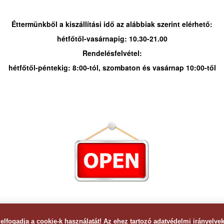
Éttermünkből a kiszállítási idő az alábbiak szerint elérhető:
hétfőtől-vasárnapig: 10.30-21.00
Rendelésfelvétel:
hétfőtől-péntekig: 8:00-tól, szombaton és vasárnap 10:00-től
elfogadja a cookie-k használatát! Az ehez tartozó adatvédelmi irányelve