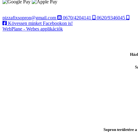
pizzafixsopron@gmail.com
0670/4204141
0620/9346045
Kövessen minket Facebookon is!
WebPlane - Webes applikációk
Házh
S
Sopron területére a 