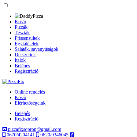
Kosár
Pizzák
Tészták
Frissensültek
Egytálételek
Saláták, savanyúságok
Desszertek
Italok
Belépés
Regisztráció
Online rendelés
Kosár
Elérhetőségeink
Belépés
Regisztráció
pizzafixsopron@gmail.com
0670/4204141
0620/9346045