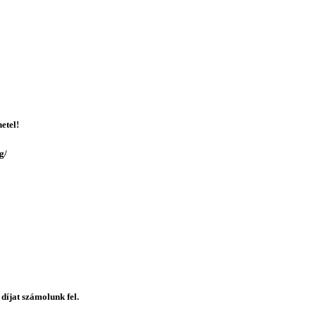
etel!
g/
 díjat számolunk fel.