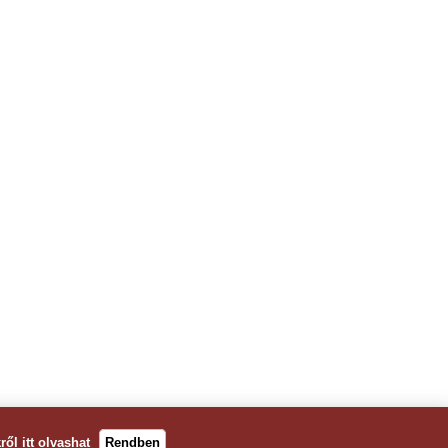
kről
itt olvashat
Rendben