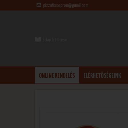
pizzafixsopron@gmail.com
Étlap letöltése
ONLINE RENDELÉS
ELÉRHETŐSÉGEINK