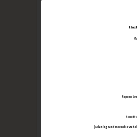
Házh
S
Újdonság!
P
Sopron terü
8 000 Ft
(Jelenleg rendszerünk a webold