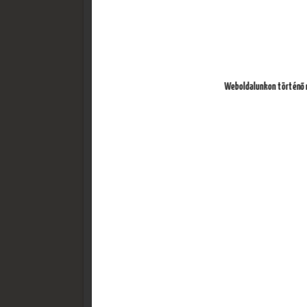
1. Margaréta
(paradicsomos alap, sajt, paradicsom kariká
Weboldalunkon történő r
10. 4 évszak
(paradicsomos alap, sajt, sonka, kukorica, 