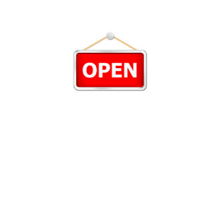
ldborsó, brokkol...)
bacon)