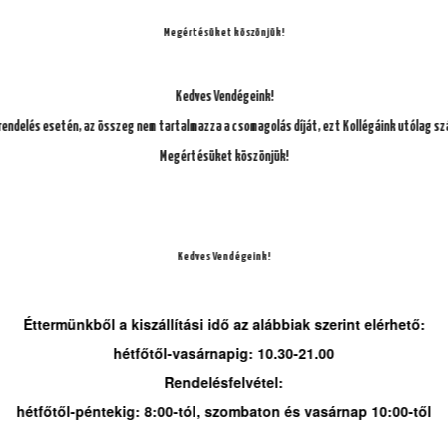
Megértésüket köszönjük!
k)
Kedves Vendégeink!
endelés esetén, az összeg nem tartalmazza a csomagolás díját, ezt Kollégáink utólag sz
Megértésüket köszönjük!
Kedves Vendégeink!
gomba, zöldborsó)
Éttermünkből a kiszállítási idő az alábbiak szerint elérhető:
hétfőtől-vasárnapig: 10.30-21.00
Rendelésfelvétel:
hétfőtől-péntekig: 8:00-tól, szombaton és vasárnap 10:00-től