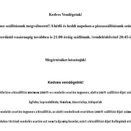
K
edves Vendégeink!
oz szállításunk megváltozott!! A hétfő és keddi napokon a pizzaszállításunk szün
zerdától
-vasárnapig továbbra is 21:00 óráig szállítunk. /rendelésfelvétel 20:45-i
Megértésüket kös
zönjük!
aradicsomos
Tejfölös
Kedves vendégeink!
letére a kiszállítás minimum 2000 Ft-os rendelés esetén ingyenes, alatta 500 Ft szállítási díjat sz
Ágfalva, Sopronkőhida, Tómalom, Jánostelep, Gidapatak
 rendelés esetén ingyenes a kiszállítás, ez alatti rendelések esetében 1000 Ft szállítási díjat számo
alon történő rendelés esetén ezt nem tudja még kezelni, ezért a kiszállítási díjat Kollégáink ut