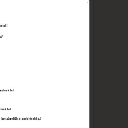
etel!
g/
Barbecue-s
ámolunk fel.
lunk fel.
ólag számolják a rendelésekhez)